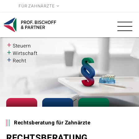
FÜR ZAHNÄRZTE
Leistungen
Wissen
BWL
Reihe
+
Steuern
Über uns
3.0
+
Wirtschaft
+
Recht
Karriere
Rechtsberatung für Zahnärzte
RECHTSBERATUNG