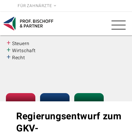
FÜR ZAHNÄRZTE
Leistungen
Wissen
BWL
Reihe
+
Steuern
Über uns
3.0
+
Wirtschaft
+
Recht
Karriere
Regierungsentwurf zum
GKV-