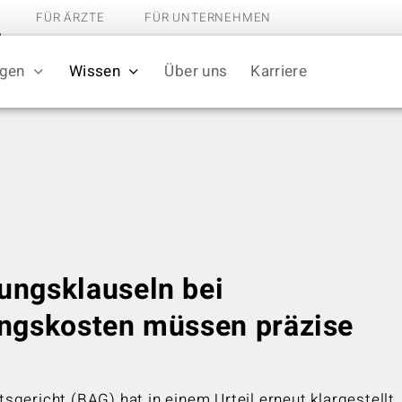
FÜR ÄRZTE
FÜR UNTERNEHMEN
ngen
Wissen
Über uns
Karriere
ungsklauseln bei
ungskosten müssen präzise
gericht (BAG) hat in einem Urteil erneut klargestellt,