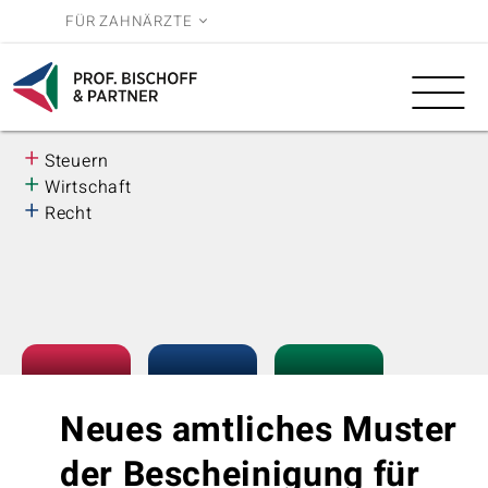
FÜR ZAHNÄRZTE
Leistungen
Wissen
BWL
Reihe
+
Steuern
Über uns
3.0
+
Wirtschaft
+
Recht
Karriere
Neues amtliches Muster
der Bescheinigung für