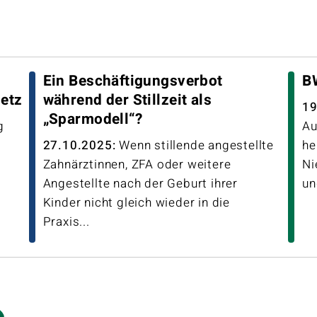
Ein Beschäftigungsverbot
BW
setz
während der Stillzeit als
19
„Sparmodell“?
g
Au
27.10.2025:
Wenn stillende angestellte
he
Zahnärztinnen, ZFA oder weitere
Ni
Angestellte nach der Geburt ihrer
un
Kinder nicht gleich wieder in die
Praxis...