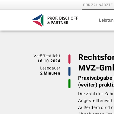
FÜR ZAHNÄRZTE
Leistu
Rechtsfo
Veröffentlicht
16.10.2024
MVZ-Gm
Lesedauer
2 Minuten
Praxisabgabe b
(weiter) prakti
Die Zahl der Zahn
Angestelltenverhä
Außerdem sind mi