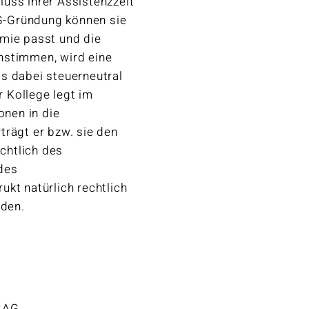
uss ihrer Assistenzzeit
AG-Gründung können sie
emie passt und die
nstimmen, wird eine
s dabei steuerneutral
r Kollege legt im
onen in die
trägt er bzw. sie den
ichtlich des
des
kt natürlich rechtlich
rden.
 BAG