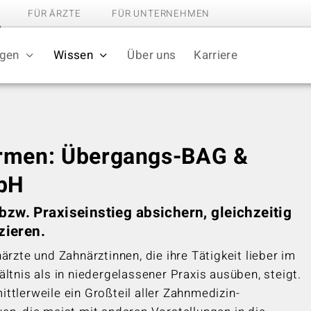
FÜR ÄRZTE
FÜR UNTERNEHMEN
ngen
Wissen
Über uns
Karriere
rmen: Übergangs-BAG &
bH
zw. Praxiseinstieg absichern, gleichzeitig
zieren.
ärzte und Zahnärztinnen, die ihre Tätigkeit lieber im
ltnis als in niedergelassener Praxis ausüben, steigt.
ttlerweile ein Großteil aller Zahnmedizin-