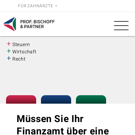
FÜR ZAHNÄRZTE
Leistungen
Wissen
BWL
Reihe
+
Steuern
Über uns
3.0
+
Wirtschaft
+
Recht
Karriere
Müssen Sie Ihr
Finanzamt über eine