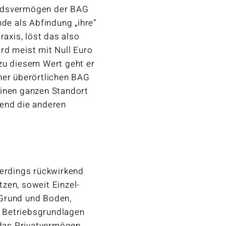
andsvermögen der BAG
e als Abfindung „ihre“
raxis, löst das also
rd meist mit Null Euro
zu diesem Wert geht er
ner überörtlichen BAG
einen ganzen Standort
rend die anderen
lerdings rückwirkend
zen, soweit Einzel-
 Grund und Boden,
 Betriebsgrundlagen
 das Privatvermögen